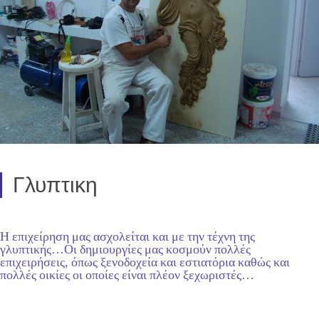
Γλυπτικη
Η επιχείρηση μας ασχολείται και με την τέχνη της
γλυπτικής…Οι δημιουργίες μας κοσμούν πολλές
επιχειρήσεις, όπως ξενοδοχεία και εστιατόρια καθώς και
πολλές οικίες οι οποίες είναι πλέον ξεχωριστές…