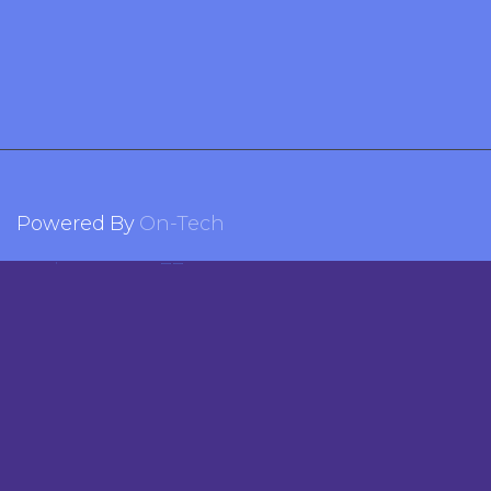
Powered By
On-Tech
situs panen77
b88 slot
s77 resmi
daftar slot88
judi slot online pulsa
slot online gacor
info rtp slot gacor
keluaran togel hari ini
daftar panengg
agen slot300
situs b88
sbobet login